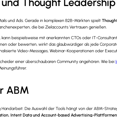
rn und Thought Leadership
Mails und Ads. Gerade in komplexen B2B-Märkten spielt
Thought
Branchenexperten, die bei Zielaccounts Vertrauen genießen.
kann beispielsweise mit anerkannten CTOs oder IT-Consultants
nen oder bewerten, wirkt das glaubwürdiger als jede Corpora
sonalisierte Video-Messages, Webinar-Kooperationen oder Execu
ntscheider einer überschaubaren Community angehören. Wie bei
Meinungsführer.
ür ABM
ng Handarbeit. Die Auswahl der Tools hängt von der ABM-Stra
tion, Intent Data und Account-based Advertising-Plattformen