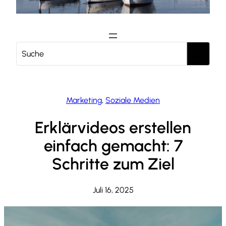
S
e
a
r
c
Marketing
, 
Soziale Medien
h
Erklärvideos erstellen
einfach gemacht: 7
Schritte zum Ziel
Juli 16, 2025