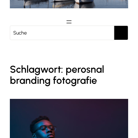
S
e
a
r
c
Schlagwort:
perosnal
h
branding fotografie